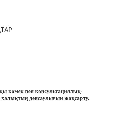
ҚТАР
қы көмек пен консультациялық-
ен халықтың денсаулығын жақсарту.