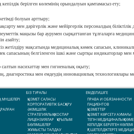
ң кепілдік берілген көлемінің орындалуын қамтамасыз ету;
етімді болуын арттыру;
ақсарту мен дәрігерлік және мейіргерлік персоналдың біліктілік
әлеуметтік маңызы бар аурумен сырқаттанған тұлғаларға медици
ін азайту;
сіз жетілдіру мақсатында медициналық көмек сапасын, клиникал
мек сапасының белгіленген ішкі және сыртқы индикаторлар мен
р салтын насихаттау мен гигиеналық оқыту;
ң, диагнростика мен емдеудің инновациялық технологиялары мен 
БІЗ ТУРАЛЫ
ЕМДЕЛУШІГЕ
Ң МҮШЕЛЕРІ
ҚЫЗМЕТ САЛАСЫ
ПРАВА И ОБЯЗАННОСТИ
КОРПОРАТИВТІК БАСҚАРУ
ПАЦИЕНТОВ
ҚАРАЛҒАН
ӘКІМШІЛІК
ҚЫЗМЕТТЕР
СТРАТЕГИЯЛЫҚ ЖОСПАР
ҚЫЗМЕТ КӨРСЕТУ АУМАҒЫ
ЛИЦЕНЗИЯЛАР
ҚҰРЫЛЫМ
ТЕГІН МЕДИЦИНАЛЫҚ КӨМЕ
БӨЛІМШЕЛЕР
КЕПІЛДІК БЕРІЛГЕН КӨЛЕМІ
ЖҰМЫСТЫ ТАЛДАУ
ҚР ШЕТЕЛДІКТЕРГЕ МЕДИЦ