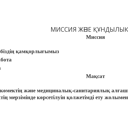
МИССИЯ ЖӘНЕ ҚҰНДЫЛЫ
Миссия
-біздің қамқорлығымыз
абота
n
Мақсат
көмектің және медициналық-санитариялық алғаш
тің мерзімінде көрсетілуін қолжетімді ету жолым