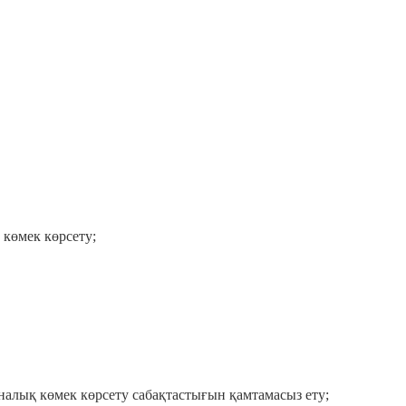
 көмек көрсету;
иналық көмек көрсету сабақтастығын қамтамасыз ету;