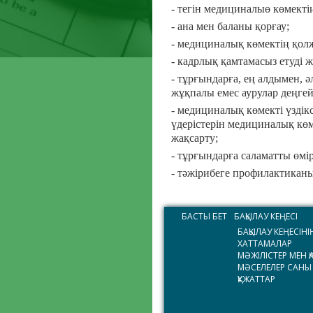
- тегін медициналыө көмекті
- ана мен баланы қорғау;
- медициналық көмектің қолж
- кадрлық қамтамасыз етуді ж
- тұрғындарға, ең алдымен, 
жұқпалы емес аурулар деңгей
- медициналық көмекті үздік
үдерістерін медициналық кө
жақсарту;
- тұрғындарға саламатты өмі
- тәжірибеге профилактиканы
БАСТЫ БЕТ
БАҚЫЛАУ КЕҢЕСІ
БАҚЫЛАУ КЕҢЕСІНІ
ХАТТАМАЛАР
МӘЖІЛІСТЕР МЕН 
МӘСЕЛЕЛЕР САНЫ
ҚҰЖАТТАР