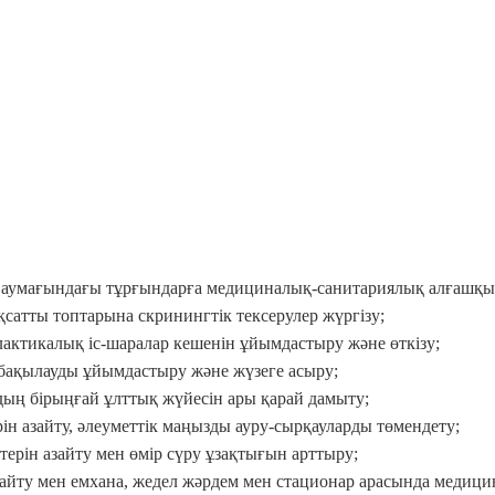
лу аумағындағы тұрғындарға медициналық-санитариялық алғашқы
қсатты топтарына скринингтік тексерулер жүргізу;
лактикалық іс-шаралар кешенін ұйымдастыру және өткізу;
 бақылауды ұйымдастыру және жүзеге асыру;
удың бірыңғай ұлттық жүйесін ары қарай дамыту;
ерін азайту, әлеуметтік маңызды ауру-сырқауларды төмендету;
штерін азайту мен өмір сүру ұзақтығын арттыру;
азайту мен емхана, жедел жәрдем мен стационар арасында медиц