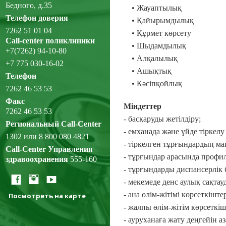
Бедного, д.35
• Жауаптылық
Телефон доверия
• Қайырымдылық
7262 51 01 04
• Құрмет көрсету
Call-center поликлиники
• Шыдамдылық
+7(7262) 94-10-80
• Алқалылық
+7 775 030-16-02
• Ашықтық
Телефон
• Кәсіпқойлық
7262 46 53 53
Факс
Міндеттер
7262 46 53 53
- басқаруды жетілдіру;
Региональный Call-Center
- емханада және үйде тірке
1302 или 8 800 080 4821
- тіркелген тұрғындардың ма
Call-Center Управления
- тұрғындар арасында профи
здравоохранения
555-160
- тұрғындарды диспансерлік
- мекемеде денс аулық сақта
- ана өлім-жітімі көрсеткішт
Посмотреть на карте
- жалпы өлім-жітім көрсеткі
- ауруханаға жату деңгейін 