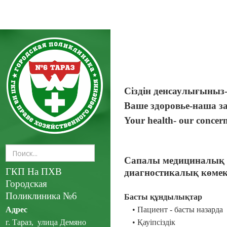
Сіздін денсаулығыныз
Ваше здоровье-наша з
Your health- our concer
Сапалы медициналық 
ГКП На ПХВ
диагностикалық көмек
Городская
Поликлиника №6
Басты құндылықтар
• Пациент - басты назарда
Адрес
• Қауіпсіздік
г. Тараз, улица Демяно