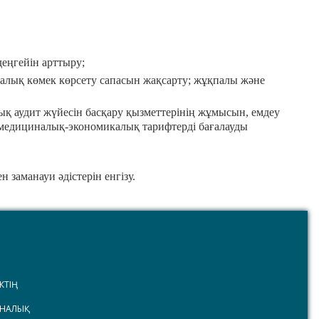
 деңгейін арттыру;
налық көмек көрсету сапасын жақсарту; жұқпалы және
ық аудит жүйесін басқару қызметтерінің жұмысын, емдеу
 медициналық-экономикалық тарифтерді бағалауды
заманауи әдістерін енгізу.
КТІҢ
ИНАЛЫҚ